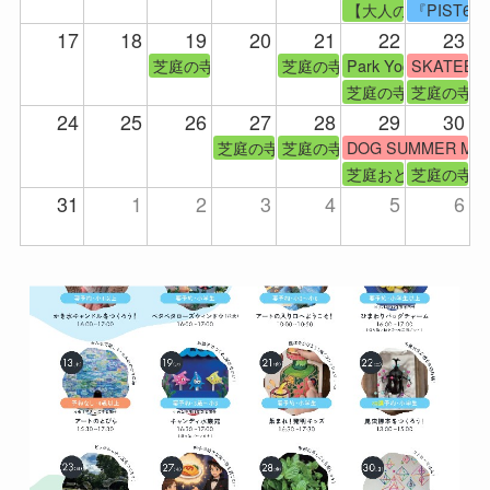
【大人のステップア
『PIST6
17
18
19
20
21
22
23
芝庭の寺子屋
芝庭の寺子屋
Park Yoga
SKATEBO
芝庭の寺子屋
芝庭の寺子
24
25
26
27
28
29
30
芝庭の寺子屋
芝庭の寺子屋
DOG SUMMER M
芝庭おとなの寺子屋
芝庭の寺子
31
1
2
3
4
5
6