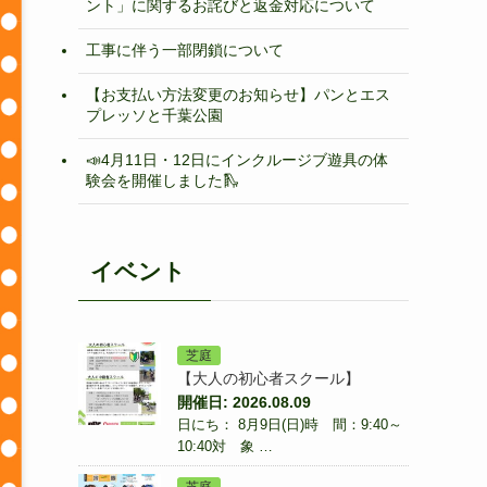
ント」に関するお詫びと返金対応について
工事に伴う一部閉鎖について
【お支払い方法変更のお知らせ】パンとエス
プレッソと千葉公園
📣4月11日・12日にインクルージブ遊具の体
験会を開催しました🛝
イベント
芝庭
【大人の初心者スクール】
開催日: 2026.08.09
日にち： 8月9日(日)時 間：9:40～
10:40対 象 …