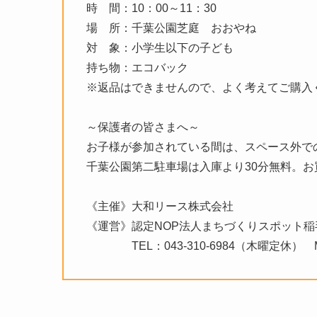
時 間：10：00～11：30
場 所：千葉公園芝庭 おおやね
対 象：小学生以下の子ども
持ち物：エコバック
※返品はできませんので、よく考えてご購入
～保護者の皆さまへ～
お子様が参加されている間は、スペース外で
千葉公園第二駐車場は入庫より30分無料。お
《主催》大和リース株式会社
《運営》認定NOP法人まちづくりスポット稲
TEL：043-310-6984（木曜定休） MALE：m