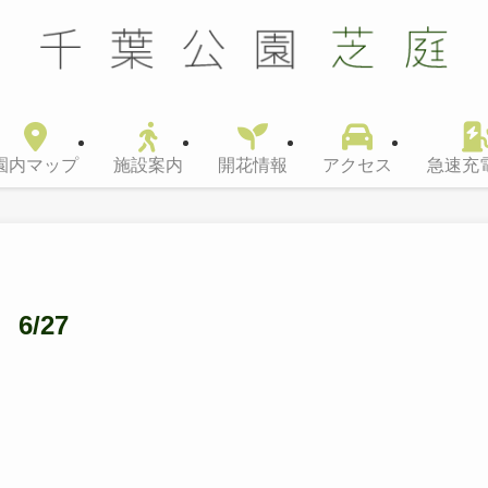
園内マップ
施設案内
開花情報
アクセス
急速充
/27