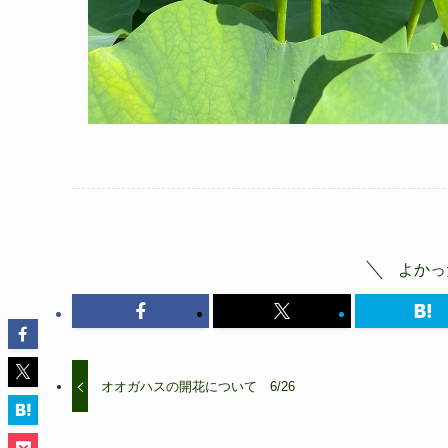
よかっ
オオガハスの開花について 6/26